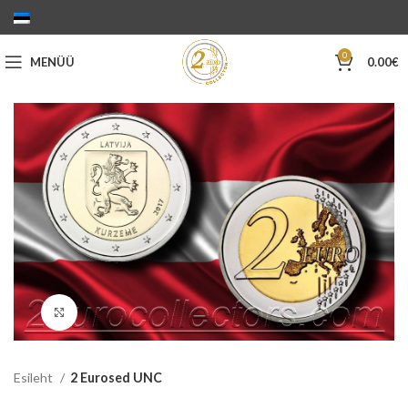
0
MENÜÜ
0.00
€
Suurenda
Esileht
2 Eurosed UNC