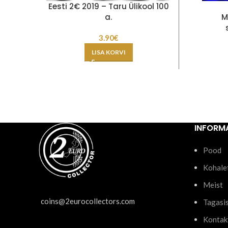
Eesti 2€ 2019 – Taru Ülikool 100
a.
M
3.90
€
LISA KORVI
INFORM
Pood
Kohale
Meist
coins@2eurocollectors.com
Tagasi
Kontak