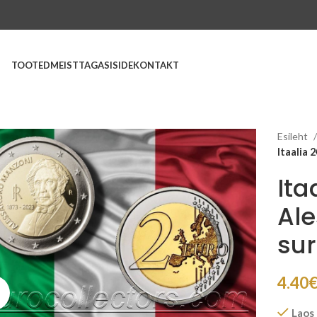
TOOTED
MEIST
TAGASISIDE
KONTAKT
Esileht
Itaalia 
Ita
Ale
su
4.40
Suurenda
Laos