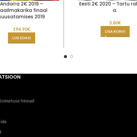
Andorra 2€ 2019 –
Eesti 2€ 2020 – Tartu ra
aailmakarika finaal
a.
suusatamises 2019
3.80
€
194.90
€
LISA KORVI
LOE EDASI
ATSIOON
toimetuse hinnad
side
t