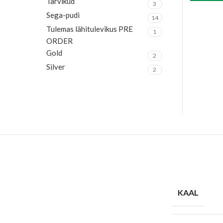
Tarvikud
3
Sega-pudi
14
Tulemas lähitulevikus PRE
1
ORDER
Gold
2
Silver
2
KAAL