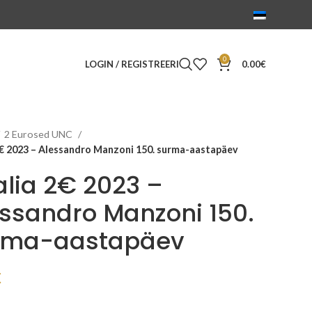
0
LOGIN / REGISTREERI
0.00
€
2 Eurosed UNC
2€ 2023 – Alessandro Manzoni 150. surma-aastapäev
alia 2€ 2023 –
ssandro Manzoni 150.
rma-aastapäev
€