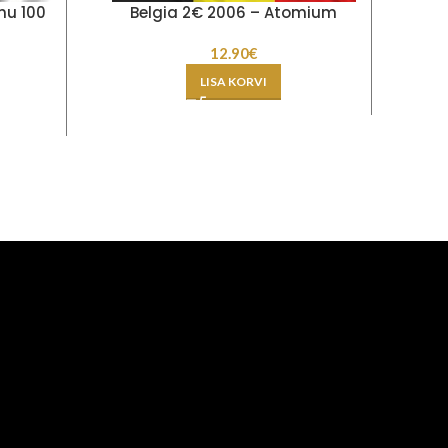
hu 100
Belgia 2€ 2006 – Atomium
L
12.90
€
LISA KORVI