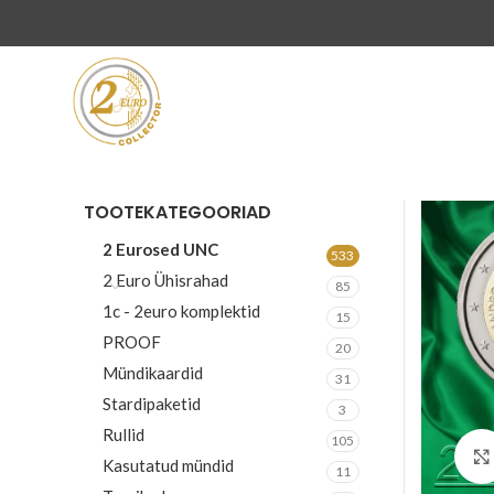
TOOTEKATEGOORIAD
2 Eurosed UNC
533
2 Euro Ühisrahad
85
1c - 2euro komplektid
15
PROOF
20
Mündikaardid
31
Stardipaketid
3
Rullid
105
Kasutatud mündid
11