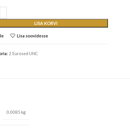
LISA KORVI
le
Lisa soovidesse
ria:
2 Eurosed UNC
0.0085 kg