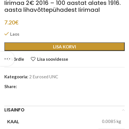
Iirimaa 2€ 2016 – 100 aastat alates 1916.
aasta lihavõttepühadest Iirimaal
7.20
€
Laos
LISA KORVI
Võrdle
Lisa soovidesse
Kategooria:
2 Eurosed UNC
Share:
LISAINFO
KAAL
0.0085 kg