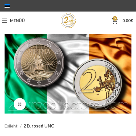
0
MENÜÜ
0.00
€
Suurenda
Esileht
2 Eurosed UNC