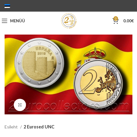
0
MENÜÜ
0.00
€
Suurenda
Esileht
2 Eurosed UNC