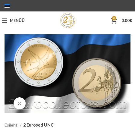
0
MENÜÜ
0.00
€
Suurenda
Esileht
2 Eurosed UNC