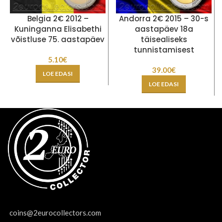
Belgia 2€ 2012 –
Andorra 2€ 2015 – 30-s
Kuninganna Elisabethi
aastapäev 18a
võistluse 75. aastapäev
täisealiseks
tunnistamisest
5.10
€
39.00
€
LOE EDASI
LOE EDASI
coins@2eurocollectors.com