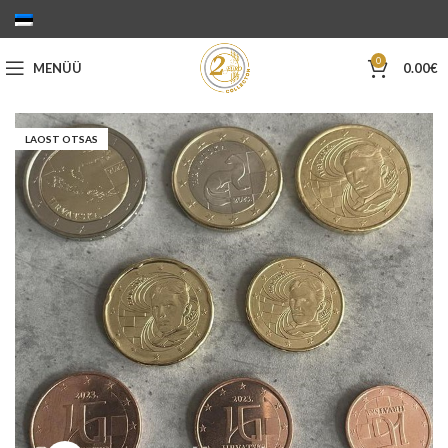
0
MENÜÜ
0.00
€
LAOST OTSAS