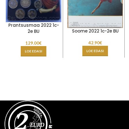
Prantsusmaa 2022 1c-
Soome 2022 1c-2e BU
2e BU
42.90
€
129.00
€
LOE EDASI
LOE EDASI