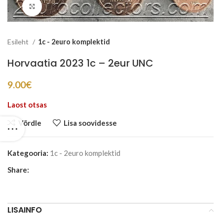
Suurenda
Esileht
1c - 2euro komplektid
Horvaatia 2023 1c – 2eur UNC
9.00
€
Laost otsas
Võrdle
Lisa soovidesse
Kategooria:
1c - 2euro komplektid
Share:
LISAINFO