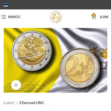
0
MENÜÜ
0.00
€
Suurenda
Esileht
2 Eurosed UNC