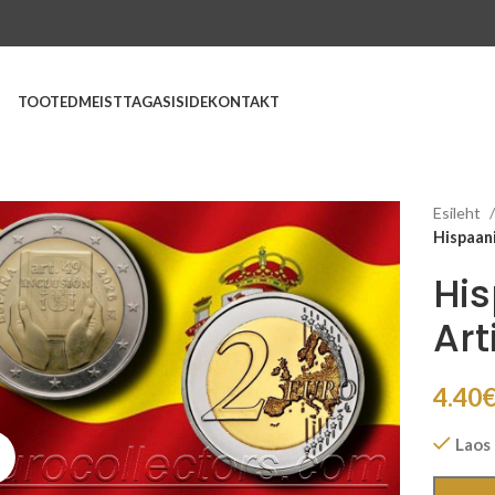
TOOTED
MEIST
TAGASISIDE
KONTAKT
Esileht
Hispaani
Hi
Art
4.40
Laos
Suurenda