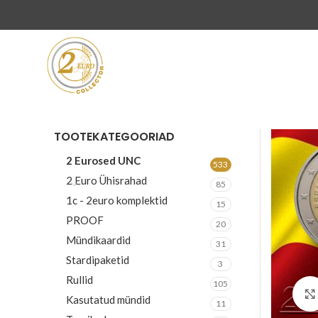
TOOTEKATEGOORIAD
2 Eurosed UNC
533
2 Euro Ühisrahad
85
1c - 2euro komplektid
15
PROOF
20
Mündikaardid
31
Stardipaketid
3
Rullid
105
Kasutatud mündid
11