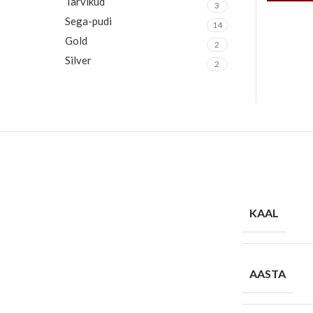
Tarvikud
3
Sega-pudi
14
Gold
2
Silver
2
KAAL
AASTA