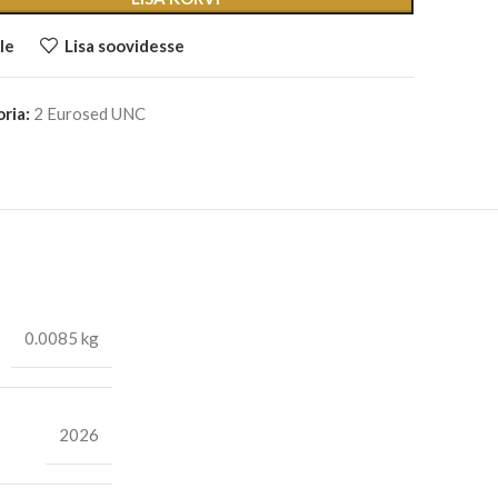
le
Lisa soovidesse
ria:
2 Eurosed UNC
0.0085 kg
2026