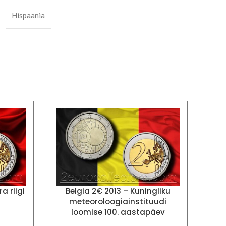
Hispaania
a riigi
Belgia 2€ 2013 – Kuningliku
E
meteoroloogiainstituudi
ma
loomise 100. aastapäev