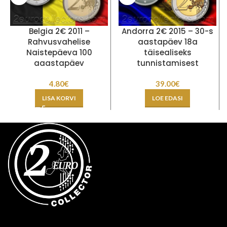
Belgia 2€ 2011 –
Andorra 2€ 2015 – 30-s
Rahvusvahelise
aastapäev 18a
Naistepäeva 100
täisealiseks
aaastapäev
tunnistamisest
4.80
€
39.00
€
LISA KORVI
LOE EDASI