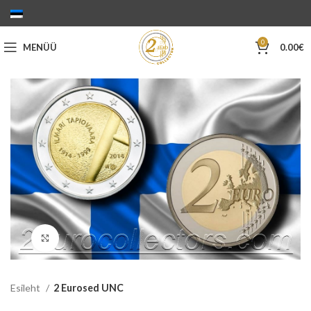
0
MENÜÜ
0.00
€
Suurenda
Esileht
2 Eurosed UNC