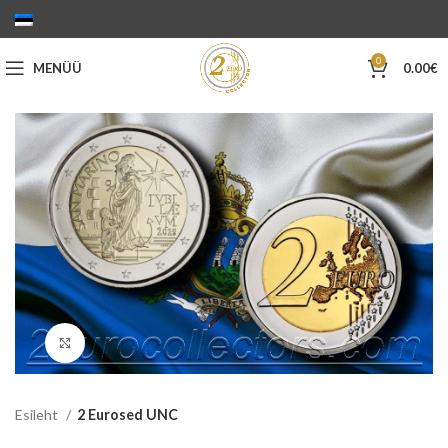
0
MENÜÜ
0.00
€
Suurenda
Esileht
2 Eurosed UNC