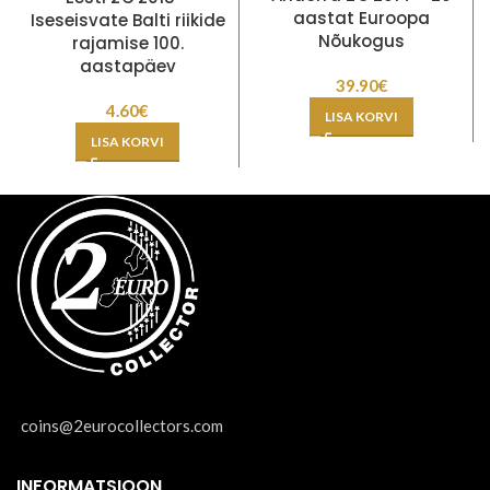
aastat Euroopa
Iseseisvate Balti riikide
Nõukogus
rajamise 100.
aastapäev
39.90
€
4.60
€
LISA KORVI
LISA KORVI
coins@2eurocollectors.com
INFORMATSIOON