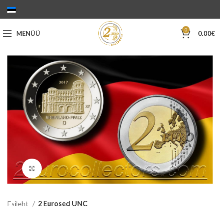
0
MENÜÜ
0.00
€
Suurenda
Esileht
2 Eurosed UNC