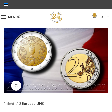
0
MENÜÜ
0.00
€
Suurenda
Esileht
2 Eurosed UNC