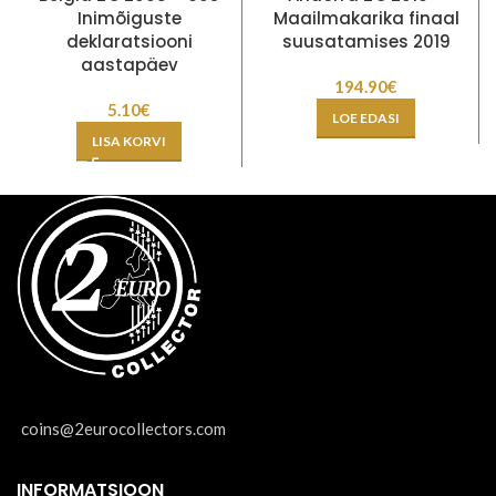
Inimõiguste
Maailmakarika finaal
deklaratsiooni
suusatamises 2019
aastapäev
194.90
€
5.10
€
LOE EDASI
LISA KORVI
coins@2eurocollectors.com
INFORMATSIOON