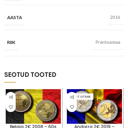
AASTA
2016
RIIK
Prantsusmaa
SEOTUD TOOTED
LAOST OTSAS
Belgia 2€ 2008 – 60s
Andorra 2€ 2019 –