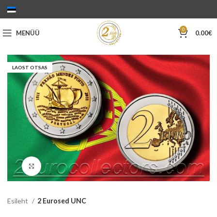
0
MENÜÜ
0.00
€
LAOST OTSAS
Suurenda
Esileht
2 Eurosed UNC