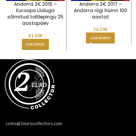
Andorra 2€ 2015 –
Andorra 2€ 2017 –
Euroopa Liiduga
Andorra riigi hümn 100
sõlmitud tollilepingu 25
aastat
aastapäev
26.50
€
41.00
€
LISA KORVI
LOE EDASI
coins@2eurocollectors.com