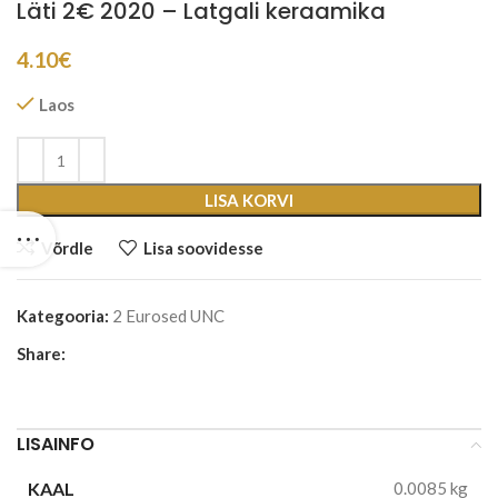
Läti 2€ 2020 – Latgali keraamika
4.10
€
Laos
LISA KORVI
Võrdle
Lisa soovidesse
Kategooria:
2 Eurosed UNC
Share:
LISAINFO
KAAL
0.0085 kg