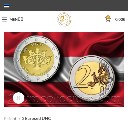
0
MENÜÜ
0.00
€
Suurenda
Esileht
2 Eurosed UNC