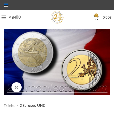
0
MENÜÜ
0.00
€
Suurenda
Esileht
2 Eurosed UNC