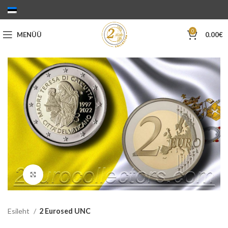
0
MENÜÜ
0.00
€
Suurenda
Esileht
2 Eurosed UNC