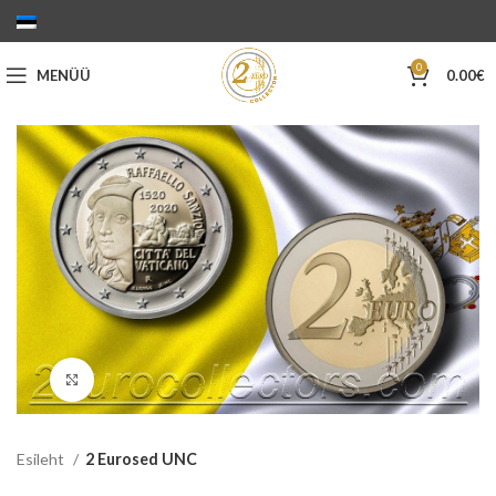
0
MENÜÜ
0.00
€
Suurenda
Esileht
2 Eurosed UNC