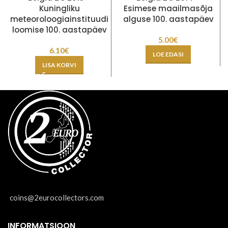
Kuningliku
Esimese maailmasõja
meteoroloogiainstituudi
alguse 100. aastapäev
loomise 100. aastapäev
5.00
€
6.10
€
LOE EDASI
LISA KORVI
coins@2eurocollectors.com
INFORMATSIOON