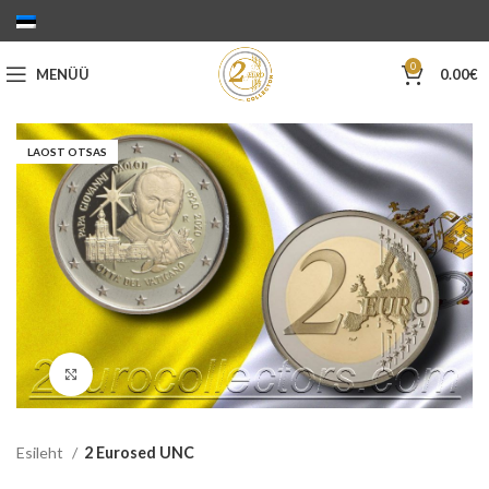
0
MENÜÜ
0.00
€
LAOST OTSAS
Suurenda
Esileht
2 Eurosed UNC