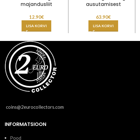
majandusliit
ausutamisest
12.90
€
63.90
€
LISA KORVI
LISA KORVI
coins@2eurocollectors.com
INFORMATSIOON
Pood