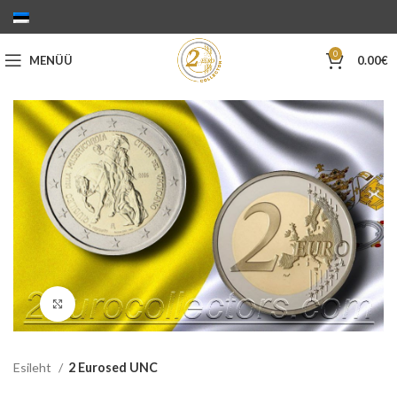
0
MENÜÜ
0.00
€
Suurenda
Esileht
2 Eurosed UNC