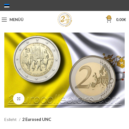
0
MENÜÜ
0.00
€
Suurenda
Esileht
2 Eurosed UNC