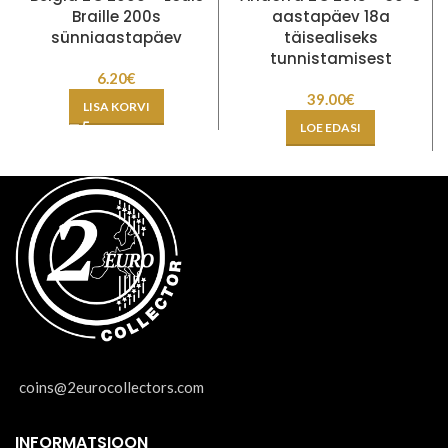
Braille 200s
aastapäev 18a
sünniaastapäev
täisealiseks
tunnistamisest
6.20
€
39.00
€
LISA KORVI
LOE EDASI
coins@2eurocollectors.com
INFORMATSIOON