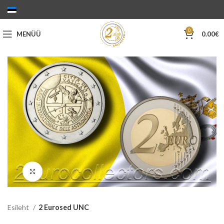
0
MENÜÜ
0.00
€
Suurenda
Esileht
2 Eurosed UNC