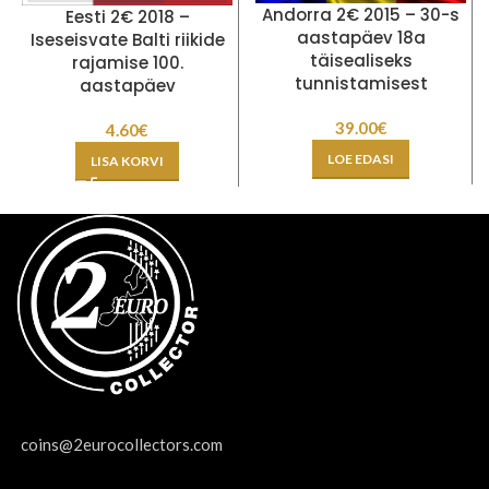
Andorra 2€ 2015 – 30-s
Eesti 2€ 2018 –
aastapäev 18a
Iseseisvate Balti riikide
täisealiseks
rajamise 100.
tunnistamisest
aastapäev
39.00
€
4.60
€
LOE EDASI
LISA KORVI
coins@2eurocollectors.com