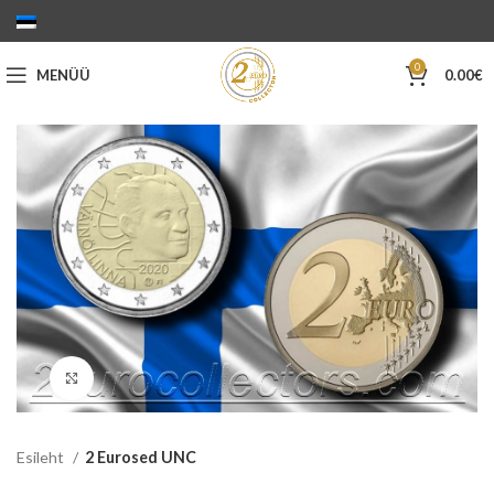
0
MENÜÜ
0.00
€
Suurenda
Esileht
2 Eurosed UNC