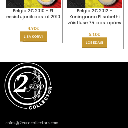
Belgia 2€ 2010 – EL
Belgia 2€ 2012 –
eesistujariik aastal 2010
Kuninganna Elisabethi
võistluse 75. aastapäev
4.90
€
5.10
€
LISA KORVI
LOE EDASI
coins@2eurocollectors.com