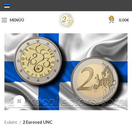
0
MENÜÜ
0.00
€
Suurenda
Esileht
2 Eurosed UNC