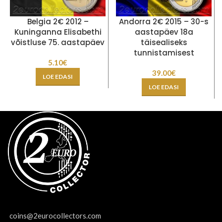
Belgia 2€ 2012 –
Andorra 2€ 2015 – 30-s
Kuninganna Elisabethi
aastapäev 18a
võistluse 75. aastapäev
täisealiseks
tunnistamisest
5.10
€
39.00
€
LOE EDASI
LOE EDASI
coins@2eurocollectors.com