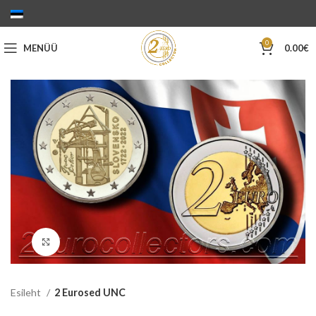
0
MENÜÜ
0.00
€
Suurenda
Esileht
2 Eurosed UNC