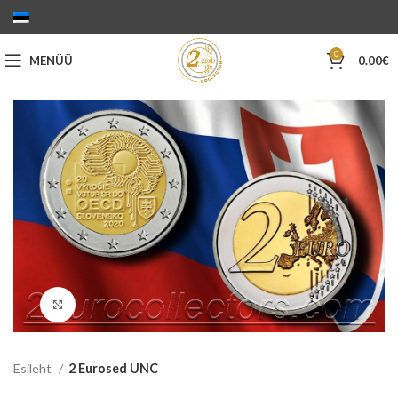
0
MENÜÜ
0.00
€
Suurenda
Esileht
2 Eurosed UNC