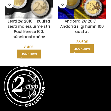
Eesti 2€ 2016 – Kuulsa
Andorra 2€ 2017 –
Eesti malesuurmeistri
Andorra riigi hümn 100
Paul Kerese 100.
aastat
sünniaastapäev
26.50
€
6.40
€
LISA KORVI
LISA KORVI