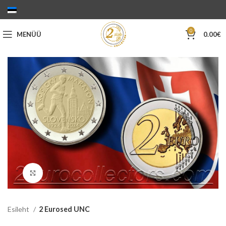
0
MENÜÜ
0.00
€
Suurenda
Esileht
2 Eurosed UNC