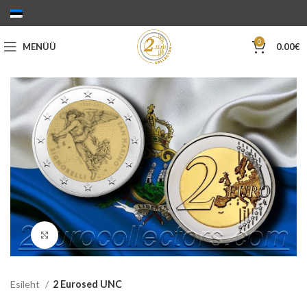
0
MENÜÜ
0.00
€
Suurenda
Esileht
2 Eurosed UNC