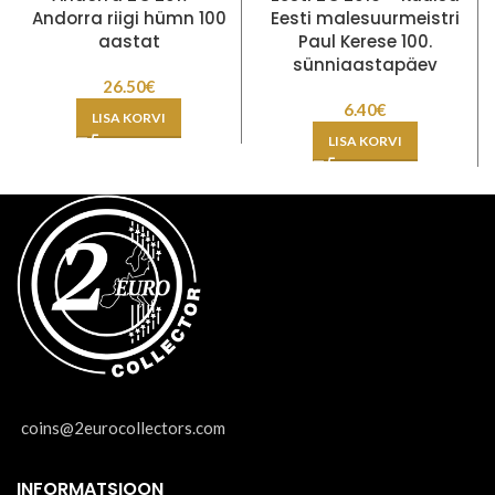
Andorra riigi hümn 100
Eesti malesuurmeistri
aastat
Paul Kerese 100.
sünniaastapäev
26.50
€
6.40
€
LISA KORVI
LISA KORVI
coins@2eurocollectors.com
INFORMATSIOON