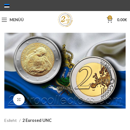
0
MENÜÜ
0.00
€
Suurenda
Esileht
2 Eurosed UNC