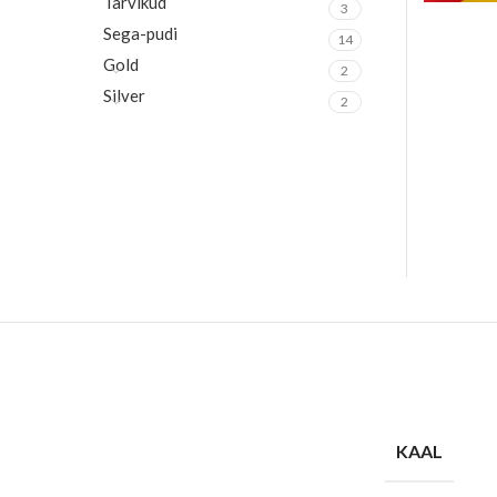
Tarvikud
3
Sega-pudi
14
Gold
2
Silver
2
KAAL