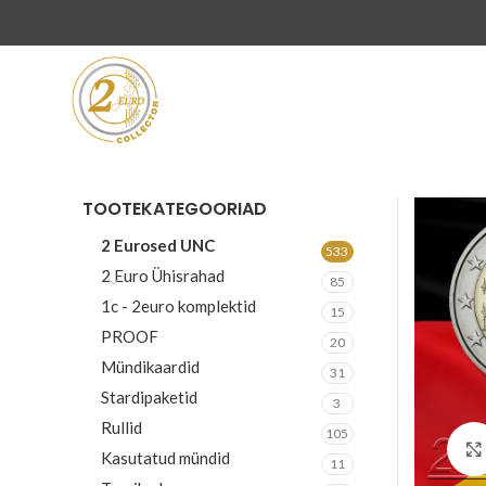
TOOTEKATEGOORIAD
2 Eurosed UNC
533
2 Euro Ühisrahad
85
1c - 2euro komplektid
15
PROOF
20
Mündikaardid
31
Stardipaketid
3
Rullid
105
Kasutatud mündid
11