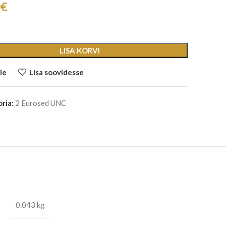
0
€
LISA KORVI
le
Lisa soovidesse
ria:
2 Eurosed UNC
0.043 kg