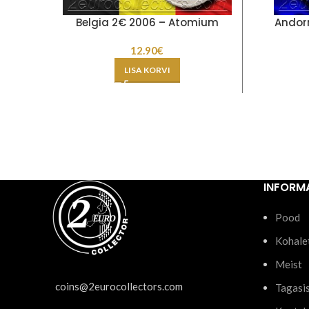
Belgia 2€ 2006 – Atomium
Andorr
12.90
€
LISA KORVI
INFORM
Pood
Kohale
Meist
coins@2eurocollectors.com
Tagasi