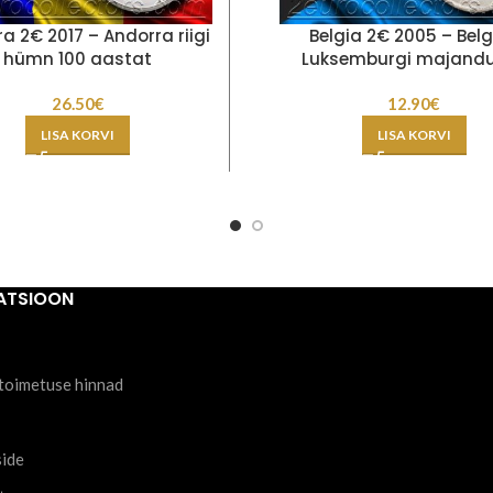
a 2€ 2017 – Andorra riigi
Belgia 2€ 2005 – Belg
hümn 100 aastat
Luksemburgi majandus
26.50
€
12.90
€
LISA KORVI
LISA KORVI
ATSIOON
toimetuse hinnad
side