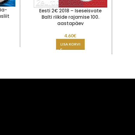
ia-
Eesti 2€ 2018 – Iseseisvate
liit
Balti riikide rajamise 100.
aastapäev
4.60
€
LISA KORVI