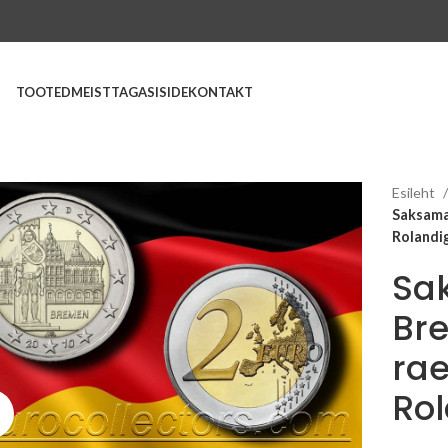
TOOTED
MEIST
TAGASISIDE
KONTAKT
Esileht
Saksama
Rolandi
Sa
Br
ra
Ro
Suurenda