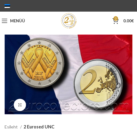
0
MENÜÜ
0.00
€
Suurenda
Esileht
2 Eurosed UNC