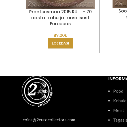
Soo
Prantsusmaa 2015 RULL – 70
aastat rahu ja turvalisust
Euroopas
89.00
€
LOE EDASI
INFORM
Pood
Kohale
Meist
coins@2eurocollectors.com
Tagasi