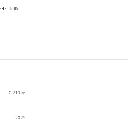
ria:
Rullid
0.213 kg
2025