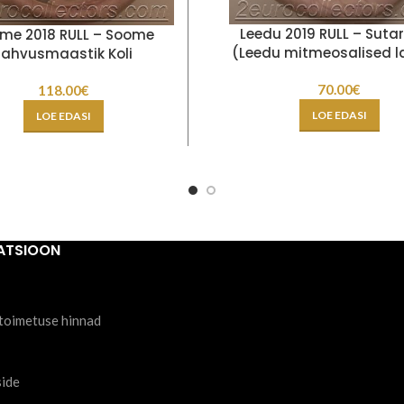
Leedu 2019 RULL – Sutar
me 2018 RULL – Soome
(Leedu mitmeosalised l
rahvusmaastik Koli
70.00
€
118.00
€
LOE EDASI
LOE EDASI
ATSIOON
toimetuse hinnad
side