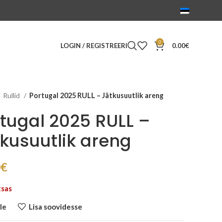
0
LOGIN / REGISTREERI
0.00
€
Rullid
Portugal 2025 RULL – Jätkusuutlik areng
tugal 2025 RULL –
kusuutlik areng
0
€
tsas
le
Lisa soovidesse