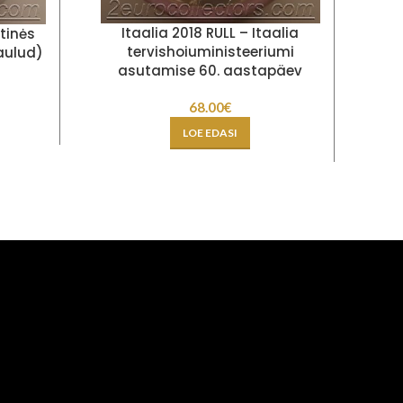
Ee
Itaalia 2018 RULL – Itaalia
tinės
B
tervishoiuministeeriumi
aulud)
asutamise 60. aastapäev
68.00
€
LOE EDASI