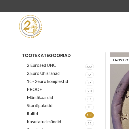
TOOTEKATEGOORIAD
LAOST O
2 Eurosed UNC
533
2 Euro Ühisrahad
85
1c - 2euro komplektid
15
PROOF
20
Mündikaardid
31
Stardipaketid
3
Rullid
105
Kasutatud mündid
11