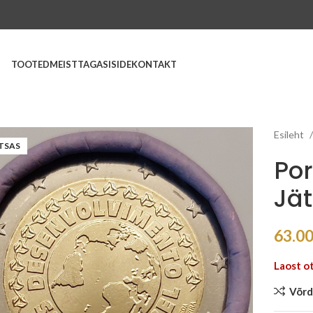
TOOTED
MEIST
TAGASISIDE
KONTAKT
Esileht
TSAS
Por
Jät
63.0
Laost o
Võrd