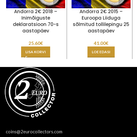
Andorra 2€ 2018 –
Andorra 2€ 2015 –
Inimõiguste
Euroopa Liiduga
deklaratsioon 70-s
sõlmitud tollilepingu 25
aastapäev
aastapäev
25.60
€
41.00
€
LISA KORVI
LOE EDASI
coins@2eurocollectors.com