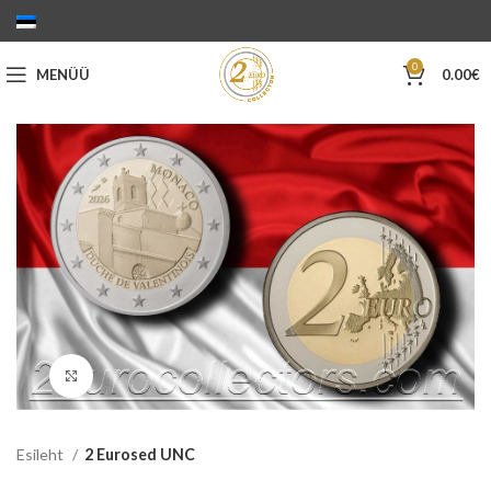
0
MENÜÜ
0.00
€
Suurenda
Esileht
2 Eurosed UNC