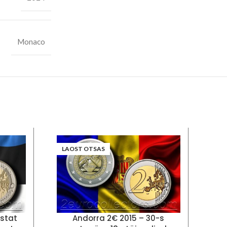
Monaco
LAOST OTSAS
astat
Andorra 2€ 2015 – 30-s
B