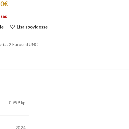
00
€
tsas
le
Lisa soovidesse
ria:
2 Eurosed UNC
0.999 kg
2024