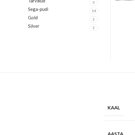
Tarvikud
3
Sega-pudi
14
Gold
2
Silver
2
KAAL
AASTA