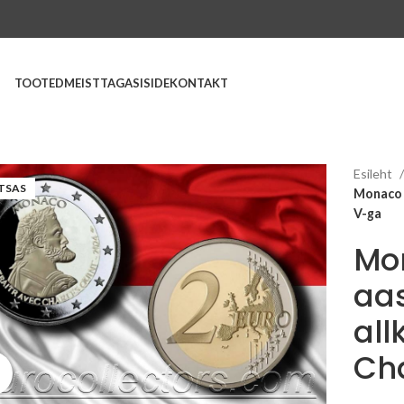
TOOTED
MEIST
TAGASISIDE
KONTAKT
Esileht
TSAS
Monaco 2
V-ga
Mo
aas
all
Ch
Suurenda