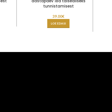
sest
aastapäev 18a täisealiseks
tunnistamisest
39.00
€
LOE EDASI