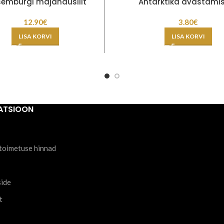
semburgi majandusliit
Antarktika avastami
12.90
€
3.80
€
LISA KORVI
LISA KORVI
ATSIOON
toimetuse hinnad
side
t