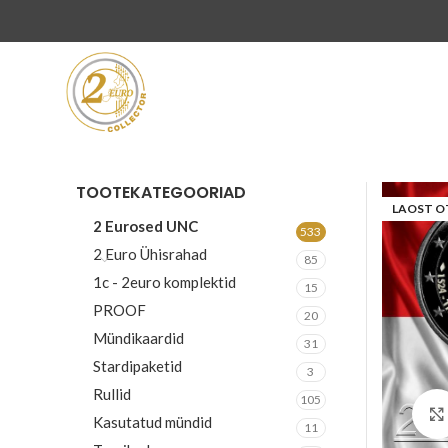
TOOTEKATEGOORIAD
LAOST O
2 Eurosed UNC
533
2 Euro Ühisrahad
85
1c - 2euro komplektid
15
PROOF
20
Mündikaardid
31
Stardipaketid
3
Rullid
105
Kasutatud mündid
11