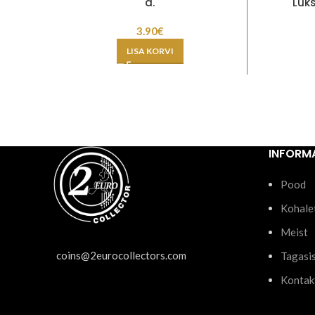
a.
Luk
3.90
€
LISA KORVI
INFORM
Pood
Kohale
Meist
coins@2eurocollectors.com
Tagasi
Kontak