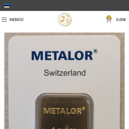
0
MENÜÜ
0.00
€