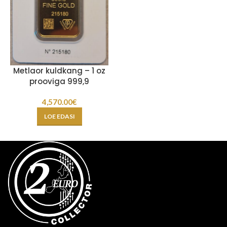
Metlaor kuldkang – 1 oz
prooviga 999,9
4,570.00
€
LOE EDASI