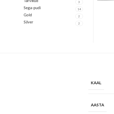
Tarvikud
3
Sega-pudi
14
Gold
2
Silver
2
KAAL
AASTA