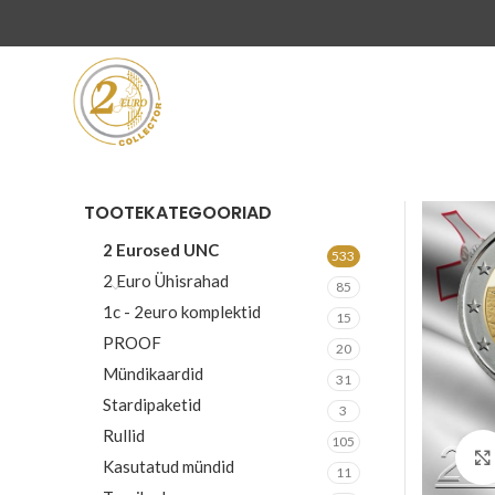
TOOTEKATEGOORIAD
2 Eurosed UNC
533
2 Euro Ühisrahad
85
1c - 2euro komplektid
15
PROOF
20
Mündikaardid
31
Stardipaketid
3
Rullid
105
Kasutatud mündid
11