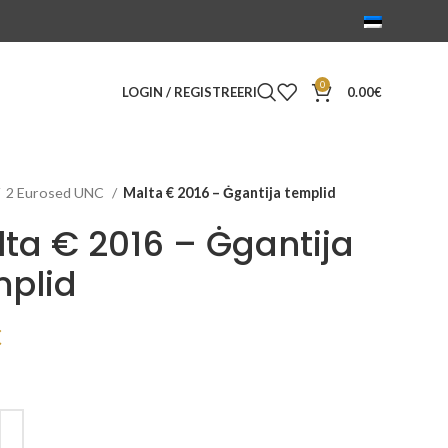
0
LOGIN / REGISTREERI
0.00
€
2 Eurosed UNC
Malta € 2016 – Ġgantija templid
ta € 2016 – Ġgantija
mplid
€