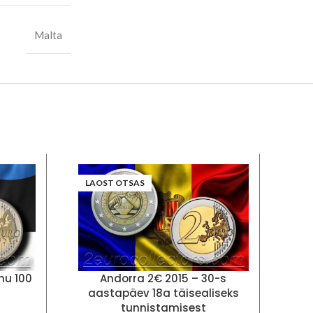
Malta
LAOST OTSAS
hu 100
Andorra 2€ 2015 – 30-s
And
aastapäev 18a täisealiseks
ri
tunnistamisest