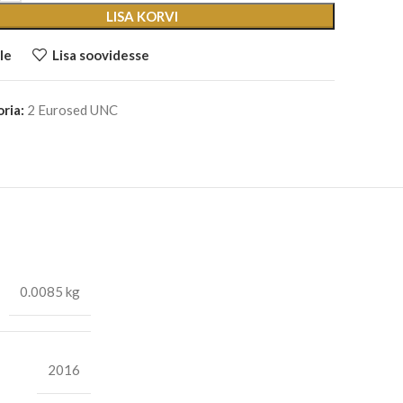
LISA KORVI
le
Lisa soovidesse
ria:
2 Eurosed UNC
0.0085 kg
2016