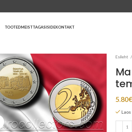
TOOTED
MEIST
TAGASISIDE
KONTAKT
Esileht
Mal
te
5.80
Laos
Suurenda