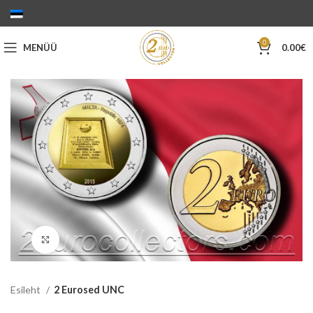
0
MENÜÜ
0.00
€
Suurenda
Esileht
2 Eurosed UNC