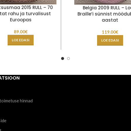
tsusmaa 2015 RULL – 70
Belgia 2009 RULL – Lo
at rahu ja turvalisust
Braille’i sünnist möödu
Euroopas
aastat
89.00
€
119.00
€
LOE EDASI
LOE EDASI
ATSIOON
toimetuse hinnad
side
t