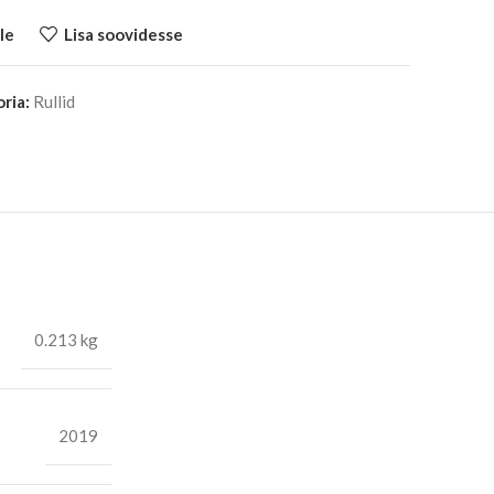
le
Lisa soovidesse
ria:
Rullid
0.213 kg
2019