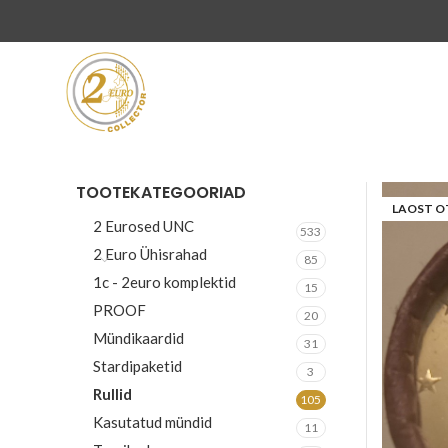
TOOTEKATEGOORIAD
LAOST O
2 Eurosed UNC
533
2 Euro Ühisrahad
85
1c - 2euro komplektid
15
PROOF
20
Mündikaardid
31
Stardipaketid
3
Rullid
105
Kasutatud mündid
11