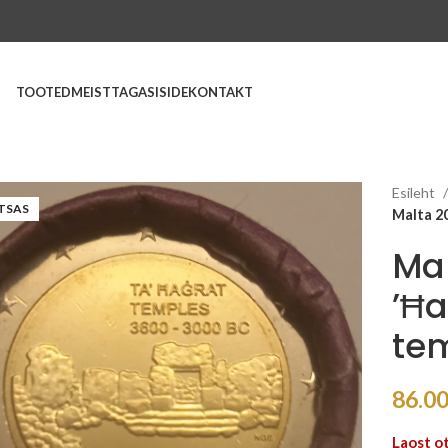
TOOTED
MEIST
TAGASISIDE
KONTAKT
Esileht
TSAS
Malta 20
Mal
’Ħa
te
86.0
Laost o