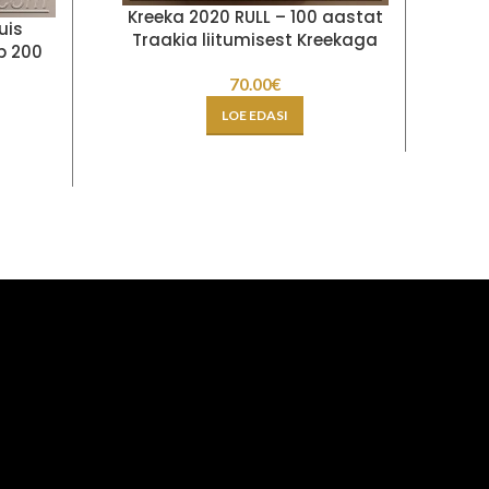
Kreeka 2020 RULL – 100 aastat
uis
So
Traakia liitumisest Kreekaga
b 200
So
70.00
€
LOE EDASI