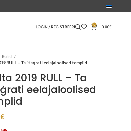
0
LOGIN / REGISTREERI
0.00
€
Rullid
19 RULL – Ta ’Ħaġrati eelajaloolised templid
ta 2019 RULL – Ta
ġrati eelajaloolised
mplid
0
€
tsas