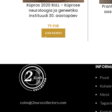
Küpros 2020 RULL – Küprose
Pran
neuroloogia ja geneetika
aast
instituudi 30. aastapäev
79.90
€
LISA KORVI
INFORM
Pood
Kohale
Meist
coins@2eurocollectors.com
Tagasi
Kontak