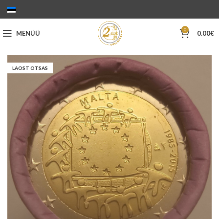
0
MENÜÜ
0.00
€
LAOST OTSAS