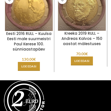
Kreeka 2019 RULL –
Eesti 2016 RULL – Kuulsa
Andreas Kalvos – 150
Eesti male suurmeistri
aastat mälestuses
Paul Kerese 100.
sünniaastapäev
70.00
€
130.00
€
LOE EDASI
LOE EDASI