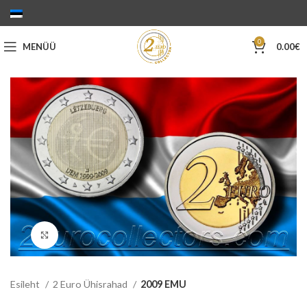
0
MENÜÜ
0.00
€
Suurenda
Esileht
2 Euro Ühisrahad
2009 EMU