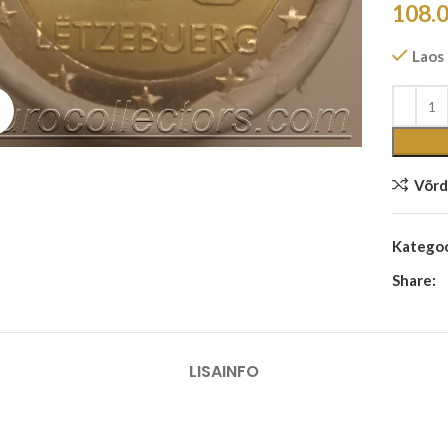
108.
Laos
Suurenda
Võrd
Kategoo
Share:
LISAINFO