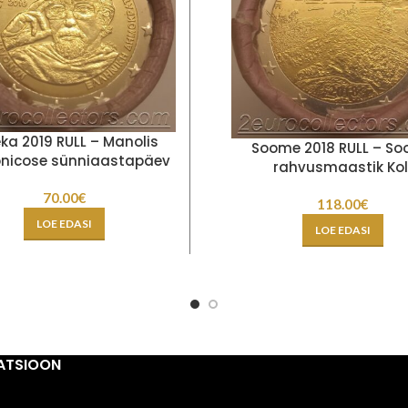
ka 2019 RULL – Manolis
Soome 2018 RULL – S
nicose sünniaastapäev
rahvusmaastik Kol
70.00
€
118.00
€
LOE EDASI
LOE EDASI
ATSIOON