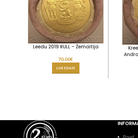
Leedu 2019 RULL – Žemaitija
Kree
Andro
70.00
€
LOE EDASI
INFORM
Pood