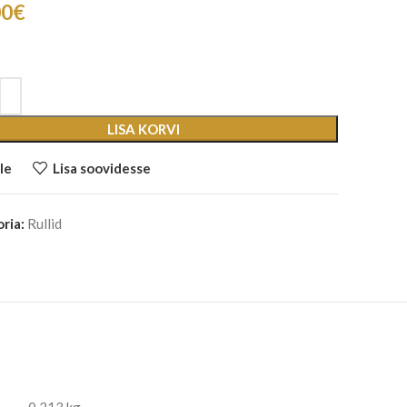
00
€
LISA KORVI
le
Lisa soovidesse
ria:
Rullid
0.213 kg