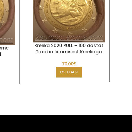
Kreeka 2020 RULL – 100 aastat
Ee
oome
Traakia liitumisest Kreekaga
i
70.00
€
LOE EDASI