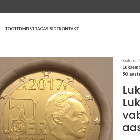
TOOTED
MEIST
TAGASISIDE
KONTAKT
Esileht
Luksemb
50. aas
Lu
Lu
vab
aa