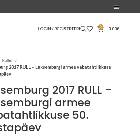
0
LOGIN / REGISTREERI
0.00
€
Rullid
urg 2017 RULL – Luksemburgi armee vabatahtlikkuse
tapäev
ksemburg 2017 RULL –
ksemburgi armee
atahtlikkuse 50.
stapäev