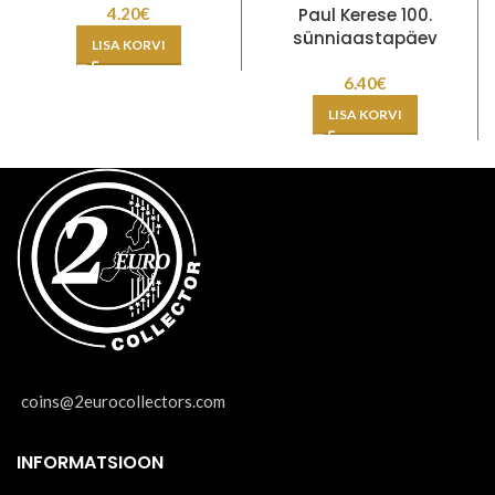
4.20
€
Paul Kerese 100.
sünniaastapäev
LISA KORVI
6.40
€
LISA KORVI
coins@2eurocollectors.com
INFORMATSIOON