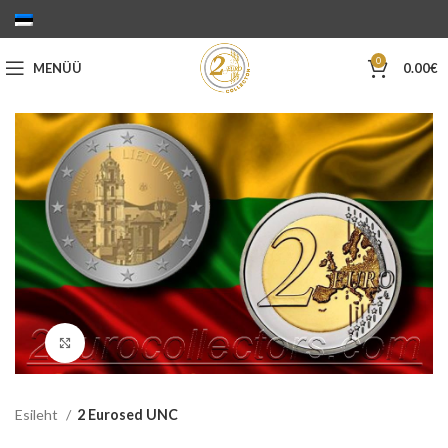
0
MENÜÜ
0.00
€
Suurenda
Esileht
2 Eurosed UNC