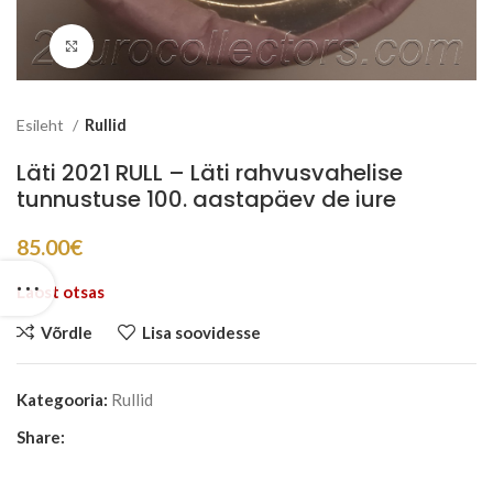
Suurenda
Esileht
Rullid
Läti 2021 RULL – Läti rahvusvahelise
tunnustuse 100. aastapäev de iure
85.00
€
Laost otsas
Võrdle
Lisa soovidesse
Kategooria:
Rullid
Share: