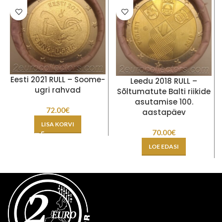
Eesti 2021 RULL – Soome-
Leedu 2018 RULL –
ugri rahvad
Sõltumatute Balti riikide
asutamise 100.
72.00
€
aastapäev
LISA KORVI
70.00
€
LOE EDASI