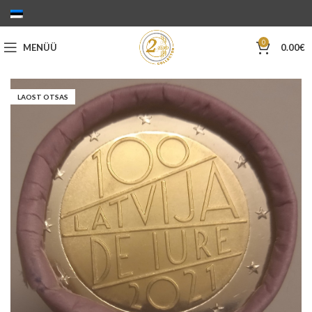
0
MENÜÜ
0.00
€
LAOST OTSAS