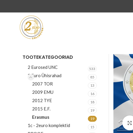
TOOTEKATEGOORIAD
2 Eurosed UNC
533
2 Euro Ühisrahad
85
2007 TOR
13
2009 EMU
16
2012 TYE
18
2015 E.F.
19
Erasmus
19
1c - 2euro komplektid
15