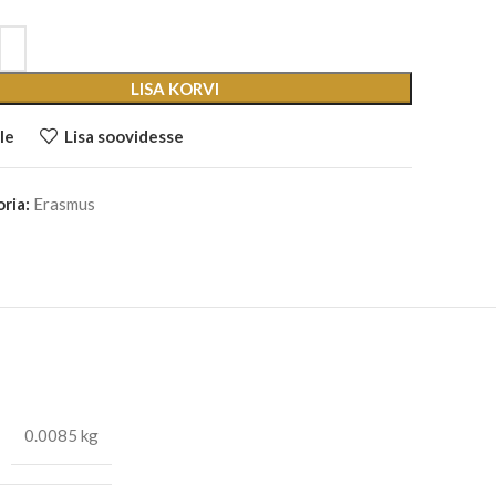
LISA KORVI
le
Lisa soovidesse
ria:
Erasmus
0.0085 kg