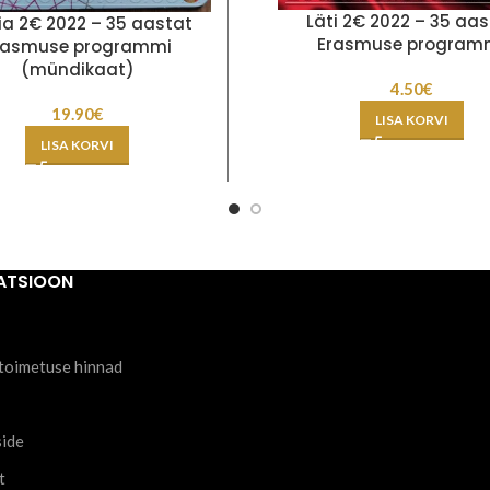
Läti 2€ 2022 – 35 aa
ia 2€ 2022 – 35 aastat
Erasmuse program
rasmuse programmi
(mündikaat)
4.50
€
19.90
€
LISA KORVI
LISA KORVI
ATSIOON
toimetuse hinnad
side
t