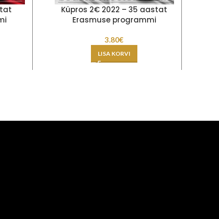
stat
Küpros 2€ 2022 – 35 aastat
E
mi
Erasmuse programmi
3.80
€
LISA KORVI