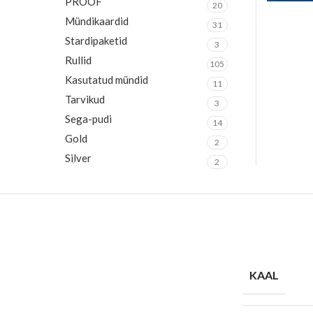
PROOF
20
Mündikaardid
31
Stardipaketid
3
Rullid
105
Kasutatud mündid
11
Tarvikud
3
Sega-pudi
14
Gold
2
Silver
2
KAAL