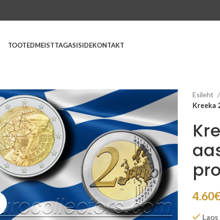
TOOTED
MEIST
TAGASISIDE
KONTAKT
Esileht
Kreeka 
Kre
aa
pr
4.60
Suurenda
Laos