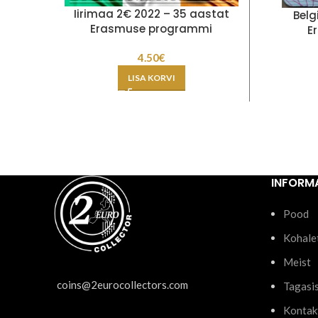
Iirimaa 2€ 2022 – 35 aastat
Belg
Erasmuse programmi
E
4.50
€
LISA KORVI
INFORM
Pood
Kohale
Meist
coins@2eurocollectors.com
Tagasi
Kontak