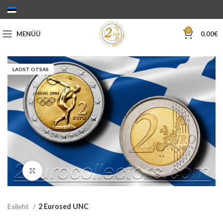
0
MENÜÜ
0.00
€
LAOST OTSAS
Suurenda
Esileht
2 Eurosed UNC