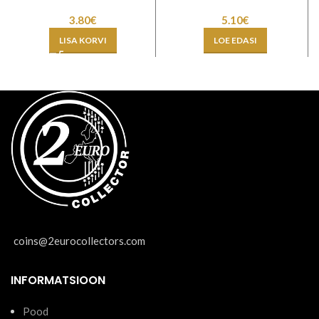
3.80
€
5.10
€
LISA KORVI
LOE EDASI
coins@2eurocollectors.com
INFORMATSIOON
Pood