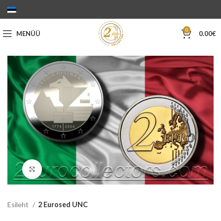
0
MENÜÜ
0.00
€
Suurenda
Esileht
2 Eurosed UNC