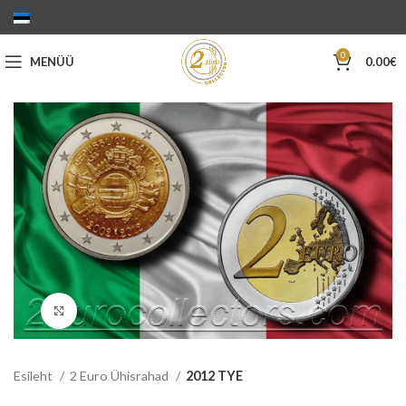
0
MENÜÜ
0.00
€
Suurenda
Esileht
2 Euro Ühisrahad
2012 TYE