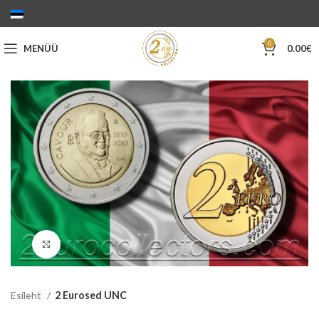
0
MENÜÜ
0.00
€
Suurenda
Esileht
2 Eurosed UNC