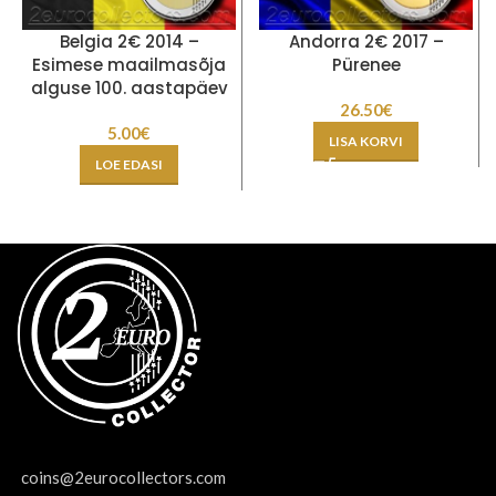
Belgia 2€ 2014 –
Andorra 2€ 2017 –
Esimese maailmasõja
Pürenee
alguse 100. aastapäev
26.50
€
5.00
€
LISA KORVI
LOE EDASI
coins@2eurocollectors.com