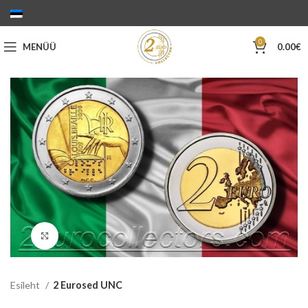
0
MENÜÜ
0.00
€
Suurenda
Esileht
2 Eurosed UNC