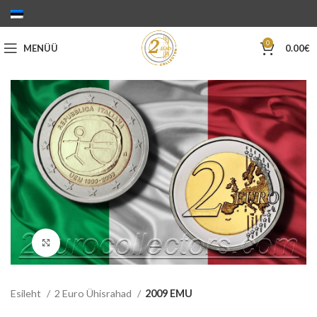
0
MENÜÜ
0.00
€
Suurenda
Esileht
2 Euro Ühisrahad
2009 EMU