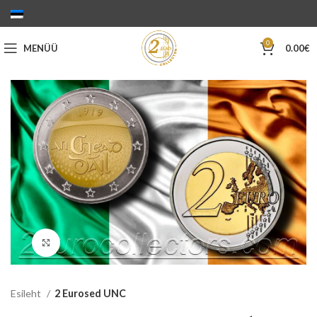
0
MENÜÜ
0.00
€
Suurenda
Esileht
2 Eurosed UNC