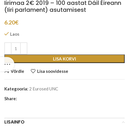
Iirimaa 2€ 2019 – 100 aastat Dáil Éireann
(Iiri parlament) asutamisest
6.20
€
Laos
LISA KORVI
Võrdle
Lisa soovidesse
Kategooria:
2 Eurosed UNC
Share:
LISAINFO